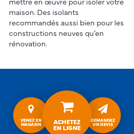
mettre en œuvre pour isoler votre
maison. Des isolants
recommandés aussi bien pour les
constructions neuves qu’en
rénovation.
Isolation
vermiculite/cellulose
Venez
Demandez
en
un
magasin
devis
VENEZ EN
DEMANDEZ
ACHETEZ
MAGASIN
UN DEVIS
EN LIGNE