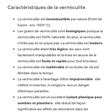
Caractéristiques de la vermiculite
La vermiculite est
incombustible
par nature (Point de
fusion : env. 1350° C).
Les grains de vermiculite sont
écologiques
puisque la
vermiculite est 100% naturelle. En plus, la vermiculite
n’irrite pas et ne pique pas. La vermiculite est
inodore.
La vermiculite étant
très légère
, les sacs sont
facilement manipulables et la mise en œuvre de la
vermiculite est
facile et rapide
pour tout bricoleur.
La vermiculite est
inaltérable
et sa durée de vie est
illimitée dans le temps.
La vermiculite a l’avantage d’être
imputrescible
: elle
n’attire ni insectes, ni rongeurs. Aucun danger
d’animaux parasites.
La vermiculite est un excellent
isolant phonique pour
combles et planchers
: elle réduit de façon
significative les effets de résonance dans les