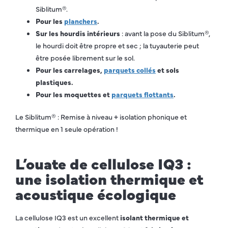
Siblitum®.
Pour les
planchers
.
Sur les hourdis intérieurs
: avant la pose du Siblitum®,
le hourdi doit être propre et sec ; la tuyauterie peut
être posée librement sur le sol.
Pour les carrelages,
parquets collés
et sols
plastiques.
Pour les moquettes et
parquets flottants
.
Le Siblitum® : Remise à niveau + isolation phonique et
thermique en 1 seule opération !
L’ouate de cellulose IQ3 :
une isolation thermique et
acoustique écologique
La cellulose IQ3 est un excellent
isolant thermique et