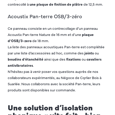
contrecollé à
une plaque de finition de plâtre
de 12,5 mm.
Acoustix Pan-terre OSB/3-zéro
Ce panneau consiste en un contrecollage d’un panneau
Acoustix Pan-terre Nature de 16 mm et d’une
plaque
d’OSB/3-zero
de 18 mm.
La liste des panneaux acoustiques Pan-terre est complétée
par une liste d’accessoires ad hoc, comme des
joints
ou
boudins d’étanchéité
ainsi que des
fixations
ou
cavaliers
antivibratoires
.
N’hésitez pas à venir poser vos questions auprès de nos
collaborateurs expérimentés, au Négoce de Cqrlier Bois à
Suarlée. Nous collaborons avec la société Pan-terre, leurs
produits sont disponibles sur commande.
Une solution d’isolation
phonique « vite fait - bien