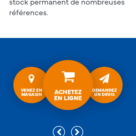
stock permanent de nombreuses
références.
Isolation
acoustique
Venez
Demandez
en
un
magasin
devis
VENEZ EN
DEMANDEZ
ACHETEZ
MAGASIN
UN DEVIS
EN LIGNE