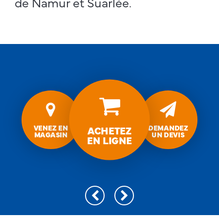
de Namur et Suarlée.
Gouttières
&
Venez
Demandez
en
un
accessoires
magasin
devis
VENEZ EN
DEMANDEZ
ACHETEZ
MAGASIN
UN DEVIS
EN LIGNE