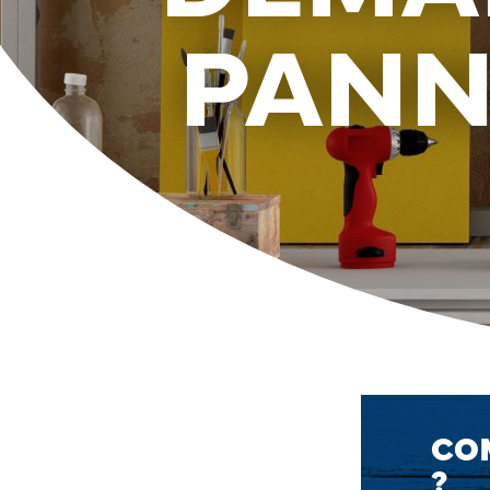
PANN
CO
?