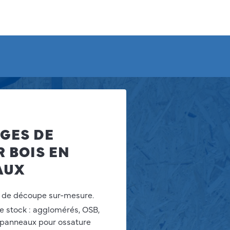
GES DE
R BOIS EN
AUX
é de découpe sur-mesure.
e stock : agglomérés, OSB,
, panneaux pour ossature