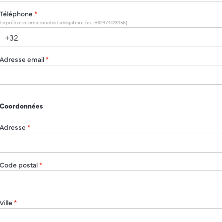
Téléphone
*
Le préfixe international est obligatoire. (ex.: +32474123456)
Adresse email
*
Coordonnées
Adresse
*
Code postal
*
Ville
*