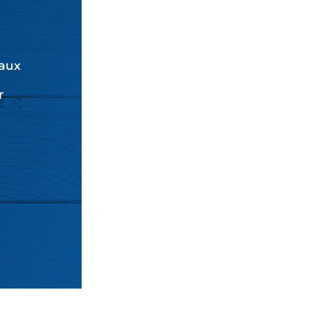
aux
r