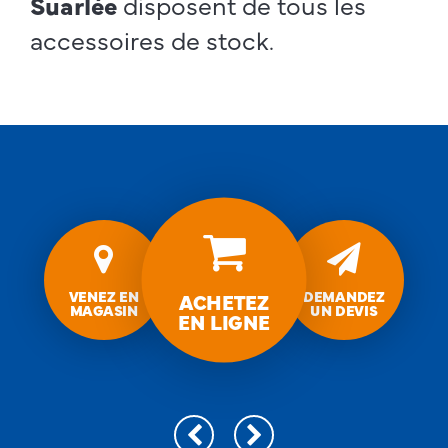
Suarlée
disposent de tous les
accessoires de stock.
Accessoires
pour
Venez
Demandez
en
un
lambris/moulures
magasin
devis
VENEZ EN
DEMANDEZ
ACHETEZ
MAGASIN
UN DEVIS
EN LIGNE